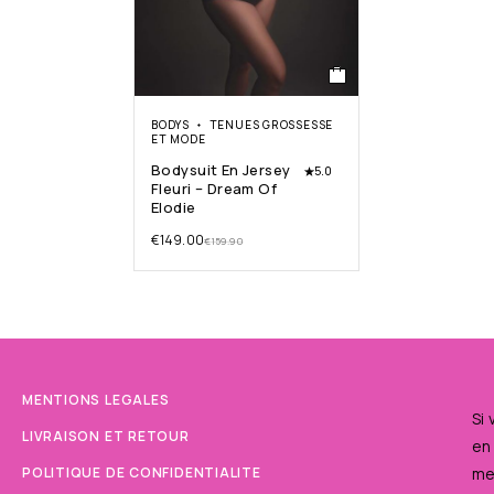
BODYS
TENUES GROSSESSE
ET MODE
Bodysuit En Jersey
5.0
Fleuri – Dream Of
Elodie
€
149.00
€
159.90
MENTIONS LEGALES
Si
LIVRAISON ET RETOUR
en
POLITIQUE DE CONFIDENTIALITE
me