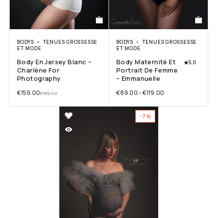
BODYS
TENUES GROSSESSE
BODYS
TENUES GROSSESSE
ET MODE
ET MODE
Body En Jersey Blanc –
Body Maternité Et
5.0
Charlène For
Portrait De Femme
Photography
– Emmanuelle
€
159.00
€
89.00
–
€
119.00
€
169.00
-7%