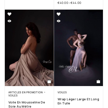
€
40.00
–
€
44.00
ARTICLES EN PROMOTION
VOILES
VOILES
Wrap Léger Large Et Long
Voile En Mousseline De
En Tulle
Soie Au Mètre