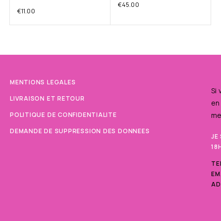
€
45.00
€
11.00
MENTIONS LEGALES
Si
LIVRAISON ET RETOUR
en
POLITIQUE DE CONFIDENTIALITE
me
DEMANDE DE SUPPRESSION DES DONNEES
JE
18
TE
EM
AD