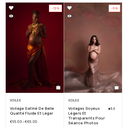
-13%
-9%
VOILES
VOILES
Voilage Satiné De Belle
Voilages Soyeux
5.0
Qualité Fluide Et Léger
Légers Et
Transparents Pour
€
55.00
–
€
65.00
Séance Photos