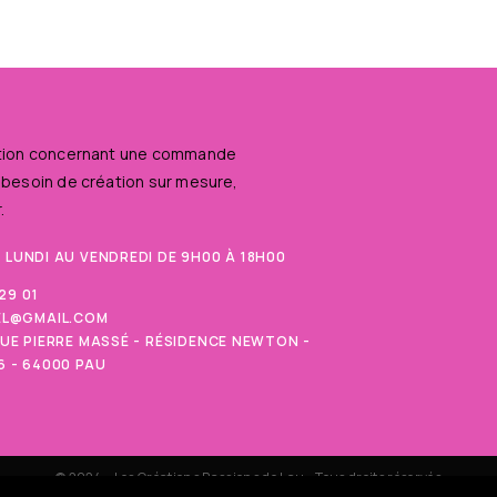
stion concernant une commande
 besoin de création sur mesure,
.
U LUNDI AU VENDREDI DE 9H00 À 18H00
 29 01
EL@GMAIL.COM
NUE PIERRE MASSÉ - RÉSIDENCE NEWTON -
6 - 64000 PAU
© 2024 - Les Créations Passions de Lau - Tous droits réservés