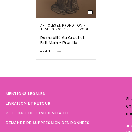
ARTICLES EN PROMOTION
TENUES GROSSESSE ET MODE
Déshabillé Au Crochet
Fait Main – Prunille
€
79.00
€
125.00
MENTIONS LEGALES
Si
LIVRAISON ET RETOUR
en
POLITIQUE DE CONFIDENTIALITE
me
DEMANDE DE SUPPRESSION DES DONNEES
JE