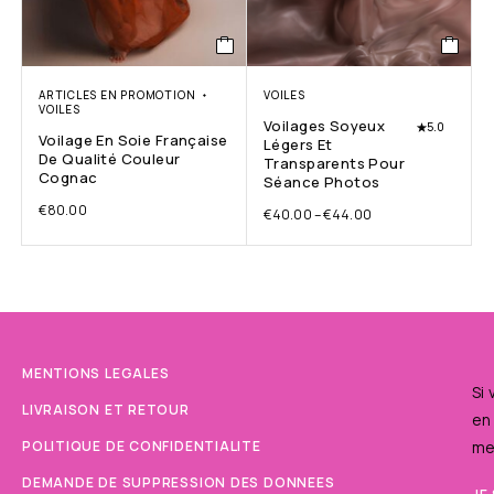
ARTICLES EN PROMOTION
VOILES
VOILES
Voilages Soyeux
5.0
Voilage En Soie Française
Légers Et
De Qualité Couleur
Transparents Pour
Cognac
Séance Photos
€
80.00
€
40.00
–
€
44.00
MENTIONS LEGALES
Si
LIVRAISON ET RETOUR
en
POLITIQUE DE CONFIDENTIALITE
me
DEMANDE DE SUPPRESSION DES DONNEES