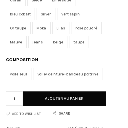
Corail
Beige
Emeraude
bleu cobalt
Silver
vert sapin
Or taupe
Moka
Lilas
rose poudré
Mauve
jeans
beige
taupe
COMPOSITION
voile seul
Voile+ceinture+bandeau poitrine
AJOUTER AU PANIER
SHARE
ADD TO WISHLIST
UGS :
ND
CATÉGORIE :
VOILES