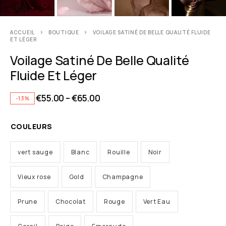
ACCUEIL
BOUTIQUE
VOILAGE SATINÉ DE BELLE QUALITÉ FLUIDE
ET LÉGER
Voilage Satiné De Belle Qualité
Fluide Et Léger
€
55.00
–
€
65.00
-13%
COULEURS
vert sauge
Blanc
Rouille
Noir
Vieux rose
Gold
Champagne
Prune
Chocolat
Rouge
Vert Eau