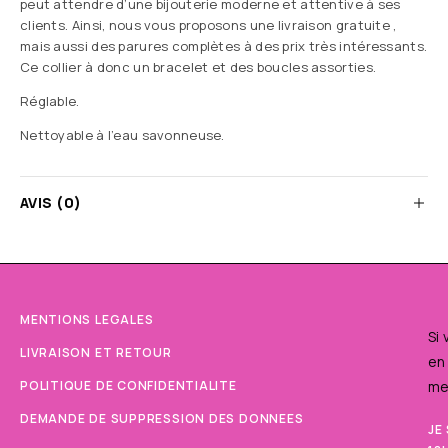
peut attendre d’une bijouterie moderne et attentive à ses
clients. Ainsi, nous vous proposons une livraison gratuite ,
mais aussi des parures complètes à des prix très intéressants.
Ce collier à donc un bracelet et des boucles assorties.
Réglable.
Nettoyable à l’eau savonneuse.
AVIS (0)
MENTIONS LEGALES
Si
LIVRAISON ET RETOUR
en
POLITIQUE DE CONFIDENTIALITE
me
DEMANDE DE SUPPRESSION DES DONNEES
JE