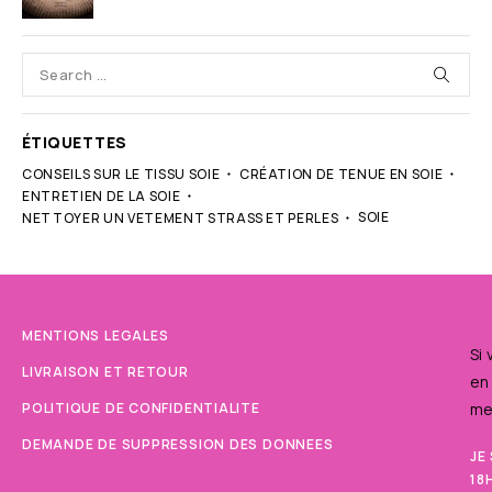
ÉTIQUETTES
CONSEILS SUR LE TISSU SOIE
CRÉATION DE TENUE EN SOIE
ENTRETIEN DE LA SOIE
SOIE
NETTOYER UN VETEMENT STRASS ET PERLES
MENTIONS LEGALES
Si
LIVRAISON ET RETOUR
en
POLITIQUE DE CONFIDENTIALITE
me
DEMANDE DE SUPPRESSION DES DONNEES
JE
18